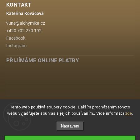
KONTAKT
Kateřina Kováčová
vune
@
alchymika.cz
+420 702 270 192
Facebook
Instagram
PŘIJÍMÁME ONLINE PLATBY
www.alchymika.cz
Tento web používá soubory cookie. Dalším procházením tohoto
webu vyjadřujete souhlas s jejich používáním.. Více informací
zde
.
Nastavení
Copyright 2026
ALCHYMIKA
. Všechna práva vyhrazena.