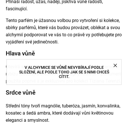
Přináší radost, úžas, naději, jiskřivá vůně radosti,
fascinující.
Tento parfém je úžasnou volbou pro vytvoření si kolekce,
sbírky parfémů, které vás budou provázet, oblékat a svou
alchymií podporovat ve vás to co právě vy potřebujete pro
vyjádření své jedinečnosti.
Hlava vůně
Otevírá se jiskřivými tóny sicilského grapefruitu, černého
V ALCHYMICE SE VŮNĚ NEVYBÍRAJÍ PODLE
SLOŽENÍ, ALE PODLE TOHO JAK SE S NIMI CHCEŠ
rybízu (cassis) a broskve z Romagny, která je v parfumerii
CÍTIT.
použita poprvé a je exkluzivní pro kolekci Tiziana Terenzi.
Srdce vůně
Střední tóny tvoří magnólie, tuberóza, jasmín, konvalinka,
kosatec a šedá ambra, které dodávají vůni květinovou
eleganci a smyslnost.