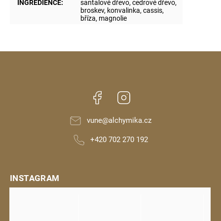
INGREDIENCE
:
santalové dřevo, cedrové dřevo,
broskev, konvalinka, cassis,
bříza, magnolie
Facebook
Instagram
vune
@
alchymika.cz
+420 702 270 192
INSTAGRAM