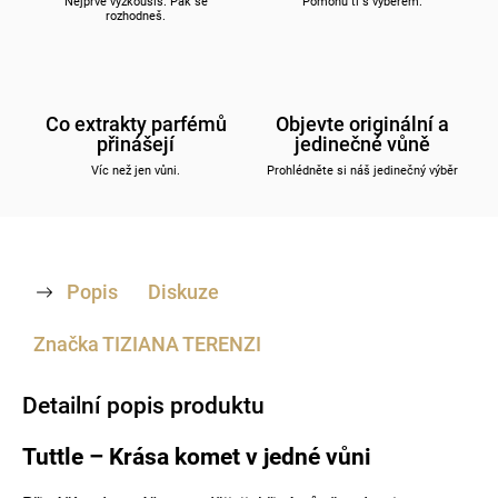
Nejprve vyzkoušíš. Pak se
Pomohu ti s výběrem.
rozhodneš.
Co extrakty parfémů
Objevte originální a
přinášejí
jedinečné vůně
Víc než jen vůni.
Prohlédněte si náš jedinečný výběr
Popis
Diskuze
Značka
TIZIANA TERENZI
Detailní popis produktu
Tuttle – Krása komet v jedné vůni