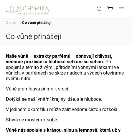
Domů
/
Co vůně přinášejí
Co vůně přinášejí
Naše vůně – extrakty parfémů – obnovují citlivost,
vědomé prožívání a hluboké setkání se sebou.
Při
spojení s těmito živými, přírodními vonnými látkami ve
vůních, v parfémech se skrze nádech a výdech otevíráme
svému nitru.
Vůně promlouvá přímo k srdci.
Dotýká se naší vnitřní krajiny, tiše, ale hluboce.
V jediném okamžiku může zalít vědomí čistou rozkoší.
Stává se mostem k sobě.
Vůně nás spojuje s krásou, silou a jemností, která už v