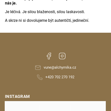
nás je.
Je léčivá. Je silou blaženosti, silou laskavosti.
A skrze ni si dovolujeme být autentičtí, jedineční.
Facebook
Instagram
vune
@
alchymika.cz
+420 702 270 192
INSTAGRAM