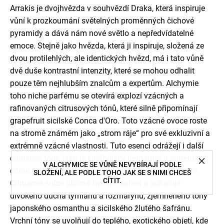
Arrakis je dvojhvězda v souhvězdí Draka, která inspiruje
vůní k prozkoumání světelných proměnných čichové
pyramidy a dává nám nové světlo a nepředvídatelné
emoce. Stejně jako hvězda, která ji inspiruje, složená ze
dvou protilehlých, ale identických hvězd, má i tato vůně
dvě duše kontrastní intenzity, které se mohou odhalit
pouze těm nejhlubším znalcům a expertům. Alchymie
toho niche parfému se otevírá explozí vzácných a
rafinovaných citrusových tónů, které silně připomínají
grapefruit sicilské Conca d'Oro. Toto vzácné ovoce roste
na stromě známém jako „strom ráje“ pro své exkluzivní a
extrémně vzácné vlastnosti. Tuto esenci odrážejí i další
citrusové tóny, jako je kalábrijský bergamot a sorrentský
V ALCHYMICE SE VŮNĚ NEVYBÍRAJÍ PODLE
citron, vzácné molekuly z exkluzivní knihovny Terenzi.
SLOŽENÍ, ALE PODLE TOHO JAK SE S NIMI CHCEŠ
CÍTIT.
Citrusové srdce objímá bylinné koření a odhaluje
divokého ducha tymiánu a rozmarýnu, zjemněného tóny
japonského osmanthu a sicilského žlutého šafránu.
Vrchní tóny se uvolňují do teplého, exotického objetí, kde