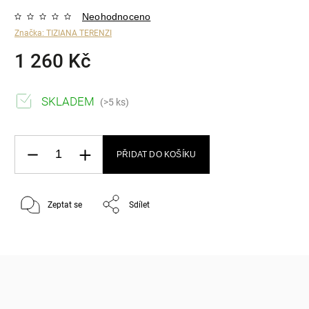
Neohodnoceno
Značka:
TIZIANA TERENZI
1 260 Kč
SKLADEM
(>5 ks)
PŘIDAT DO KOŠÍKU
Zeptat se
Sdílet