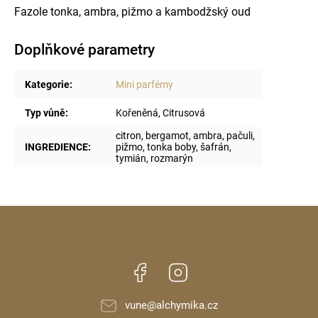
Fazole tonka, ambra, pižmo a kambodžský oud
Doplňkové parametry
Kategorie
:
Mini parfémy
Typ vůně
:
Kořeněná, Citrusová
citron, bergamot, ambra, pačuli,
INGREDIENCE
:
pižmo, tonka boby, šafrán,
tymián, rozmarýn
Facebook
Instagram
vune
@
alchymika.cz