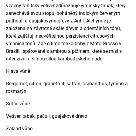
vzácný tahitský vetiver zdůrazňuje virginský tabák, který
zanechává svou stopu, poháněný indickým červeným
pathouli a guajakovými dřevy z Antil. Alchymie je
založena na závratné škále dřevin a orientálních tónů,
které zajišťují neuvěřitelnou perzistenci citrusových
vrchních tónů. Zde cítíme tonka boby z Mato Grosso v
Brazílii, spárované s ambrou a pižmem, které se mísí s
intenzivní a silnou silou kambodžského oudu.
Hlava vůně
Bergamot, citron, grapefruit, šafrán, osmanthus, tymián a
rozmarýn
Srdce vůně
Vetiver, tabák, pačuli, guajakové dřevo
Základ vůně