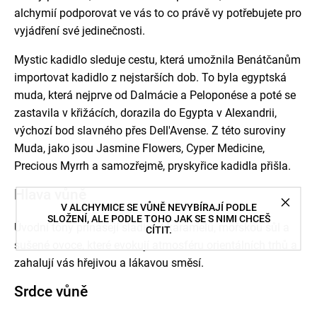
alchymií podporovat ve vás to co právě vy potřebujete pro
vyjádření své jedinečnosti.
Mystic kadidlo sleduje cestu, která umožnila Benátčanům
importovat kadidlo z nejstarších dob. To byla egyptská
muda, která nejprve od Dalmácie a Peloponése a poté se
zastavila v křižácích, dorazila do Egypta v Alexandrii,
výchozí bod slavného přes Dell'Avense. Z této suroviny
Muda, jako jsou Jasmine Flowers, Cyper Medicine,
Precious Myrrh a samozřejmě, pryskyřice kadidla přišla.
Hlava vůně
V ALCHYMICE SE VŮNĚ NEVYBÍRAJÍ PODLE
SLOŽENÍ, ALE PODLE TOHO JAK SE S NIMI CHCEŠ
Úvodní tóny přinášejí sladkost karamelu, mořskou sůl a
CÍTIT.
sušené ovoce, které evokují atmosféru orientálních trhů a
zahalují vás hřejivou a lákavou směsí.
Srdce vůně