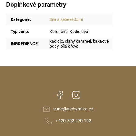
Doplňkové parametry
Kategorie
:
Síla a sebevědomí
Typ vůně
:
Kořeněná, Kadidlová
kadidlo, slaný karamel, kakaové
INGREDIENCE
:
boby, bílá dřeva
Facebook
Instagram
vune
@
alchymika.cz
+420 702 270 192