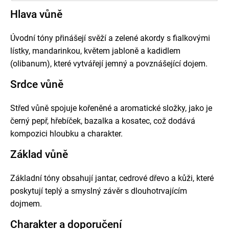
Hlava vůně
Úvodní tóny přinášejí svěží a zelené akordy s fialkovými
lístky, mandarinkou, květem jabloně a kadidlem
(olibanum), které vytvářejí jemný a povznášející dojem.
Srdce vůně
Střed vůně spojuje kořeněné a aromatické složky, jako je
černý pepř, hřebíček, bazalka a kosatec, což dodává
kompozici hloubku a charakter.
Základ vůně
Základní tóny obsahují jantar, cedrové dřevo a kůži, které
poskytují teplý a smyslný závěr s dlouhotrvajícím
dojmem.
Charakter a doporučení