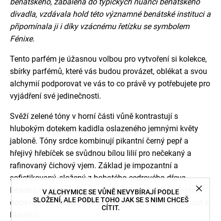
benátského, zabalená do typických nuancí benátského
divadla, vzdávala hold této významné benátské instituci a
připomínala ji i díky vzácnému řetízku se symbolem
Fénixe.
Tento parfém je úžasnou volbou pro vytvoření si kolekce,
sbírky parfémů, které vás budou provázet, oblékat a svou
alchymií podporovat ve vás to co právě vy potřebujete pro
vyjádření své jedinečnosti.
Svěží zelené tóny v horní části vůně kontrastují s
hlubokým dotekem kadidla oslazeného jemnými květy
jabloně. Tóny srdce kombinují pikantní černý pepř a
hřejivý hřebíček se svůdnou bílou lilií pro nečekaný a
rafinovaný čichový vjem. Základ je impozantní a
sofistikovaný, složený z bohatého cedrového dřeva,
lehkého nádechu kůže, které spolu s pronikáním jantaru
V ALCHYMICE SE VŮNĚ NEVYBÍRAJÍ PODLE
SLOŽENÍ, ALE PODLE TOHO JAK SE S NIMI CHCEŠ
dodávají této rafinované čichové kompozici jedinečnost a
CÍTIT.
hloubku.