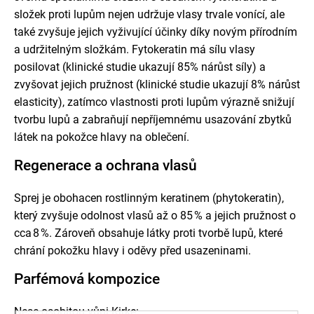
složek proti lupům nejen udržuje vlasy trvale vonící, ale
také zvyšuje jejich vyživující účinky díky novým přírodním
a udržitelným složkám. Fytokeratin má sílu vlasy
posilovat (klinické studie ukazují 85% nárůst síly) a
zvyšovat jejich pružnost (klinické studie ukazují 8% nárůst
elasticity), zatímco vlastnosti proti lupům výrazně snižují
tvorbu lupů a zabraňují nepříjemnému usazování zbytků
látek na pokožce hlavy na oblečení.
Regenerace a ochrana vlasů
Sprej je obohacen rostlinným keratinem (phytokeratin),
který zvyšuje odolnost vlasů až o 85 % a jejich pružnost o
cca 8 %. Zároveň obsahuje látky proti tvorbě lupů, které
chrání pokožku hlavy i oděvy před usazeninami
.
Parfémová kompozice
Nese osobitou vůni Kirke: