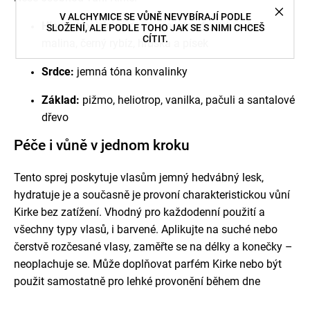
V ALCHYMICE SE VŮNĚ NEVYBÍRAJÍ PODLE
Hlava:
tropické ovoce – passion fruit, broskev,
SLOŽENÍ, ALE PODLE TOHO JAK SE S NIMI CHCEŠ
CÍTIT.
malina, černý rybíz, hruška a písek
Srdce:
jemná tóna konvalinky
Základ:
pižmo, heliotrop, vanilka, pačuli a santalové
dřevo
Péče i vůně v jednom kroku
Tento sprej poskytuje vlasům jemný hedvábný lesk,
hydratuje je a současně je provoní charakteristickou vůní
Kirke bez zatížení. Vhodný pro každodenní použití a
všechny typy vlasů, i barvené. Aplikujte na suché nebo
čerstvě rozčesané vlasy, zaměřte se na délky a konečky –
neoplachuje se. Může doplňovat parfém Kirke nebo být
použit samostatně pro lehké provonění během dne