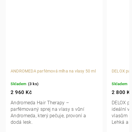
ANDROMEDA parfémová mlha na vlasy 50 ml
DELOX par
Skladem
(3 ks)
Skladem
(
2 960 Kč
2 800 K
Andromeda Hair Therapy –
DELOX pa
parfémovaný sprej na vlasy s vůní
ideální vo
Andromeda, který pečuje, provoní a
vlasům do
dodá lesk.
Lehká a š
a je vhod