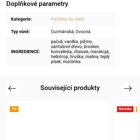
Doplňkové parametry
Kategorie
:
Parfémy do vlasů
Typ vůně
:
Gurmánská, Ovocná
pačuli, vanilka, pižmo,
santalové dřevo, broskev,
INGREDIENCE
:
konvalinka, chassis, marakuja,
heliotrop, hruška, malina, teplý
písek, mučenka
Související produkty
Previous
Next
Tip
Novinka
T