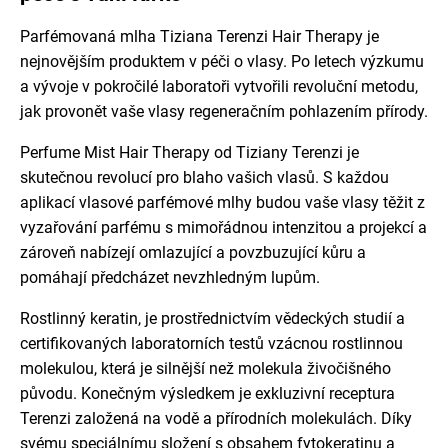
Parfémovaná mlha Tiziana Terenzi Hair Therapy je
nejnovějším produktem v péči o vlasy. Po letech výzkumu
a vývoje v pokročilé laboratoři vytvořili revoluční metodu,
jak provonět vaše vlasy regeneračním pohlazením přírody.
Perfume Mist Hair Therapy od Tiziany Terenzi je
skutečnou revolucí pro blaho vašich vlasů. S každou
aplikací vlasové parfémové mlhy budou vaše vlasy těžit z
vyzařování parfému s mimořádnou intenzitou a projekcí a
zároveň nabízejí omlazující a povzbuzující kůru a
pomáhají předcházet nevzhledným lupům.
Rostlinný keratin, je prostřednictvím vědeckých studií a
certifikovaných laboratorních testů vzácnou rostlinnou
molekulou, která je silnější než molekula živočišného
původu. Konečným výsledkem je exkluzivní receptura
Terenzi založená na vodě a přírodních molekulách. Díky
svému speciálnímu složení s obsahem fytokeratinu a