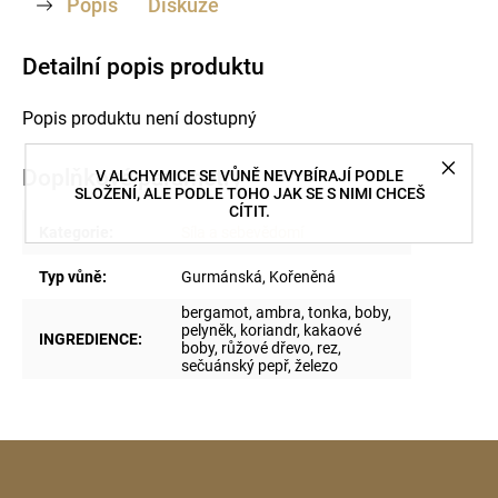
Popis
Diskuze
Detailní popis produktu
Popis produktu není dostupný
Doplňkové parametry
V ALCHYMICE SE VŮNĚ NEVYBÍRAJÍ PODLE
SLOŽENÍ, ALE PODLE TOHO JAK SE S NIMI CHCEŠ
CÍTIT.
Kategorie
:
Síla a sebevědomí
Typ vůně
:
Gurmánská, Kořeněná
bergamot, ambra, tonka, boby,
pelyněk, koriandr, kakaové
INGREDIENCE
:
boby, růžové dřevo, rez,
sečuánský pepř, železo