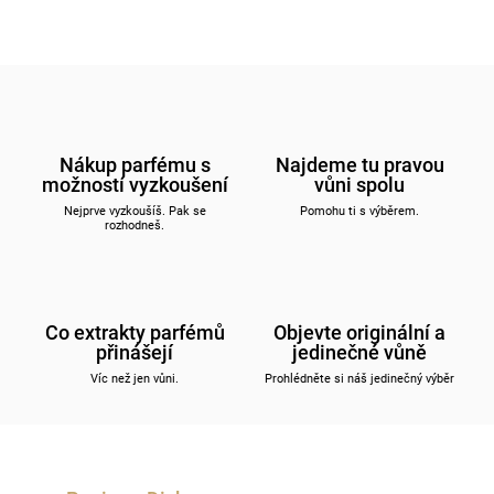
Nákup parfému s
Najdeme tu pravou
možností vyzkoušení
vůni spolu
Nejprve vyzkoušíš. Pak se
Pomohu ti s výběrem.
rozhodneš.
Co extrakty parfémů
Objevte originální a
přinášejí
jedinečné vůně
Víc než jen vůni.
Prohlédněte si náš jedinečný výběr