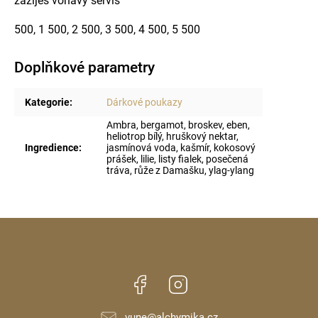
zažiješ voňavý servis
500, 1 500, 2 500, 3 500, 4 500, 5 500
Doplňkové parametry
Kategorie
:
Dárkové poukazy
Ambra, bergamot, broskev, eben,
heliotrop bílý, hruškový nektar,
Ingredience
:
jasmínová voda, kašmír, kokosový
prášek, lilie, listy fialek, posečená
tráva, růže z Damašku, ylag-ylang
Facebook
Instagram
vune
@
alchymika.cz