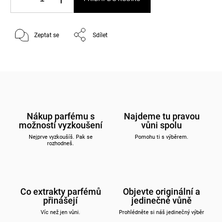
Zeptat se
Sdílet
Nákup parfému s
Najdeme tu pravou
možností vyzkoušení
vůni spolu
Nejprve vyzkoušíš. Pak se
Pomohu ti s výběrem.
rozhodneš.
Co extrakty parfémů
Objevte originální a
přinášejí
jedinečné vůně
Víc než jen vůni.
Prohlédněte si náš jedinečný výběr