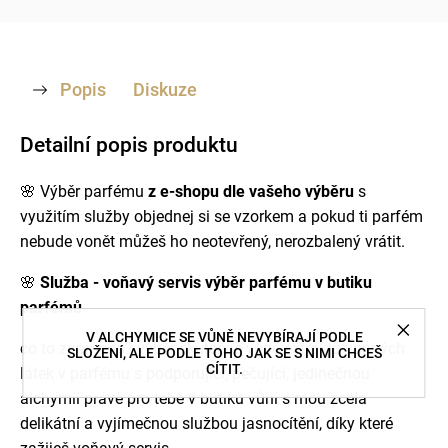
Popis
Diskuze
Detailní popis produktu
🌸 Výběr parfému
z e-shopu dle vašeho výběru
s
využitím služby objednej si se vzorkem a pokud ti parfém
nebude vonět můžeš ho neotevřený, nerozbalený vrátit.
🌸
Služba - voňavý servis výběr parfému v butiku
parfémů
V ALCHYMICE SE VŮNĚ NEVYBÍRAJÍ PODLE
co to znamená? výběr skutečné vůně extraktů vonných
SLOŽENÍ, ALE PODLE TOHO JAK SE S NIMI CHCEŠ
CÍTIT.
látek v parfému s podporující, pečující, jedinečnou
alchymií právě pro tebe v butiku vůní s mou zcela
delikátní a vyjímečnou službou jasnocítění, díky které