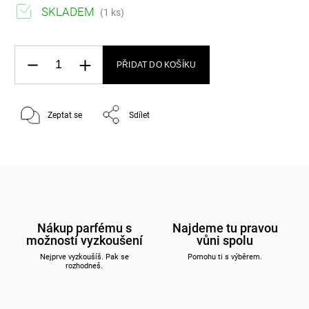
SKLADEM
(1 ks)
PŘIDAT DO KOŠÍKU
Zeptat se
Sdílet
Nákup parfému s
Najdeme tu pravou
možností vyzkoušení
vůni spolu
Nejprve vyzkoušíš. Pak se
Pomohu ti s výběrem.
rozhodneš.