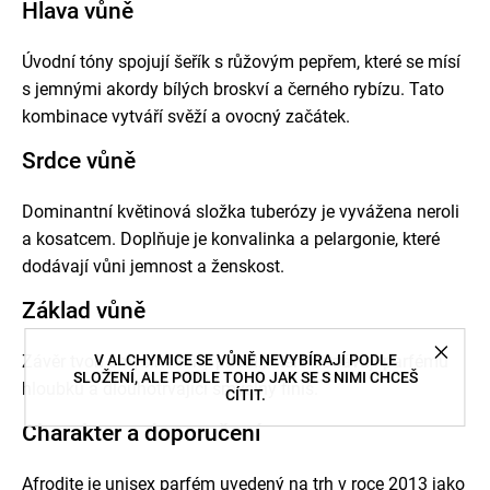
Hlava vůně
Úvodní tóny spojují šeřík s růžovým pepřem, které se mísí
s jemnými akordy bílých broskví a černého rybízu.
Tato
kombinace vytváří svěží a ovocný začátek.
Srdce vůně
Dominantní květinová složka tuberózy je vyvážena neroli
a kosatcem.
Doplňuje je konvalinka a pelargonie, které
dodávají vůni jemnost a ženskost.
Základ vůně
V ALCHYMICE SE VŮNĚ NEVYBÍRAJÍ PODLE
Závěr tvoří smyslné tóny pačuli, které dodávají parfému
SLOŽENÍ, ALE PODLE TOHO JAK SE S NIMI CHCEŠ
hloubku a dlouhotrvající smyslný finiš.
CÍTIT.
Charakter a doporučení
Afrodite je unisex parfém uvedený na trh v roce 2013 jako