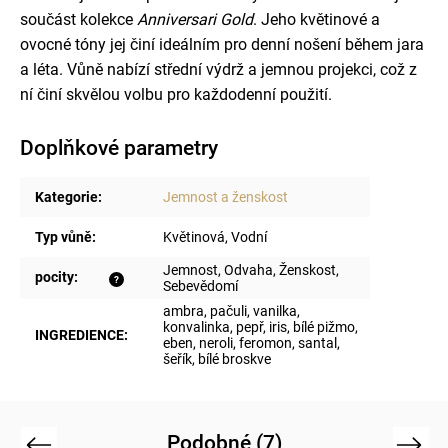
součást kolekce
Anniversari Gold
.
Jeho květinové a
ovocné tóny jej činí ideálním pro denní nošení během jara
a léta.
Vůně nabízí střední výdrž a jemnou projekci, což z
ní činí skvělou volbu pro každodenní použití.
Doplňkové parametry
Kategorie
:
Jemnost a ženskost
Typ vůně
:
Květinová, Vodní
Jemnost, Odvaha, Ženskost,
pocity
:
?
Sebevědomí
ambra, pačuli, vanilka,
konvalinka, pepř, iris, bílé pižmo,
INGREDIENCE
:
eben, neroli, feromon, santal,
šeřík, bílé broskve
Podobné (7)
Previous
Next