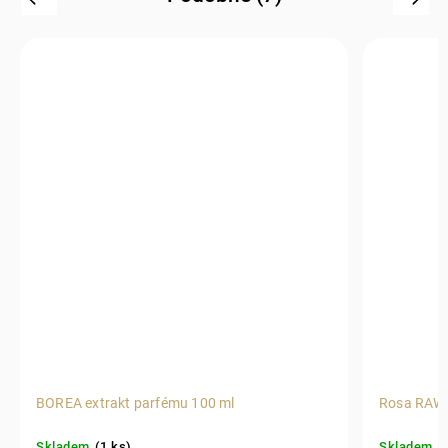
BOREA extrakt parfému 100 ml
Rosa RAW
Skladem
(1 ks)
Skladem
(