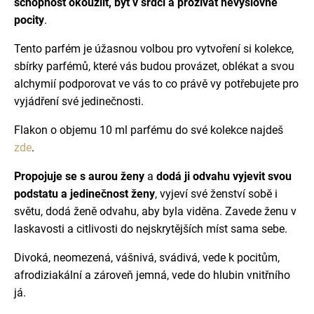
schopnost okouzlit, být v srdci a prožívat nevýslovné
pocity
.
Tento parfém je úžasnou volbou pro vytvoření si kolekce,
sbírky parfémů, které vás budou provázet, oblékat a svou
alchymií podporovat ve vás to co právě vy potřebujete pro
vyjádření své jedinečnosti.
Flakon o objemu 10 ml parfému do své kolekce najdeš
zde
.
Propojuje se s aurou ženy
a
dodá ji odvahu vyjevit svou
podstatu a jedinečnost ženy
, vyjeví své ženství sobě i
světu, dodá ženě odvahu, aby byla viděna. Zavede ženu v
laskavosti a citlivosti do nejskrytějších míst sama sebe.
Divoká, neomezená, vášnivá, svádivá, vede k pocitům,
afrodiziakální a zároveň jemná, vede do hlubin vnitřního
já.