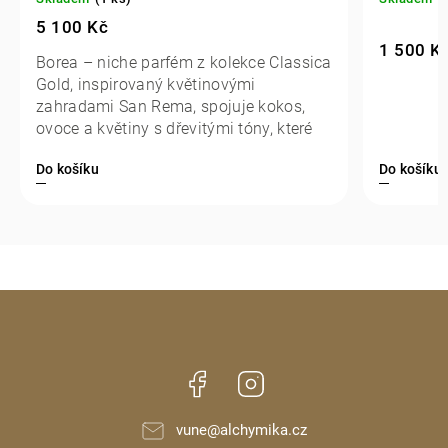
5 100 Kč
1 500 K
Borea – niche parfém z kolekce Classica
Gold, inspirovaný květinovými
zahradami San Rema, spojuje kokos,
ovoce a květiny s dřevitými tóny, které
vytvářejí extrakt parfému.
Do košíku
Do košíku
Facebook
Instagram
vune
@
alchymika.cz